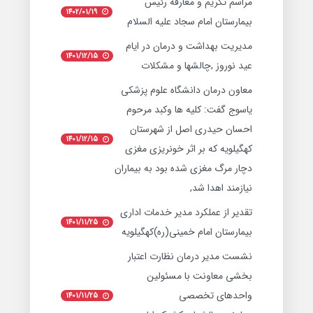
مراسم تکریم و معارفه رئیس
1402/01/19
بیمارستان امام سجاد علیه السلام
مدیریت بهداشت و درمان در ایام
1401/12/15
عید نوروز ,چالشها و مشکلات
معاون درمان دانشگاه علوم پزشکی
یاسوج گفت: کلیه ها وکبد مرحوم
احسان حیدری اصل از شهرستان
1401/12/15
کهگیلویه که بر اثر خونریزی مغزی
دچار مرگ مغزی شده بود به بیماران
نیازمند اهدا شد,
تقدیر از عملکرد مدیر خدمات اداری
1401/11/25
بیمارستان امام خمینی(ره)کهگیلویه
نشست مدیر درمان نظارت اعتبار
بخشی معاونت با مسئولین
واحدهای تخصصی
1401/11/25