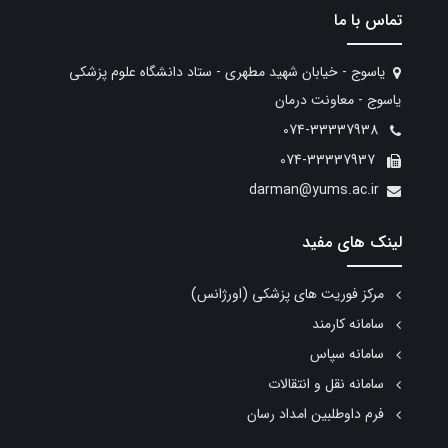
تماس با ما
یاسوج - خیابان شهید مطهری - ستاد دانشگاه علوم پزشکی
یاسوج - معاونت درمان
074-33337938
074-33337937
darman@yums.ac.ir
لینک های مفید
مرکز فوریت های پزشکی (اورژانس)
سامانه کارمند
سامانه سپاس
سامانه نقل و انتقالات
فرم داوطلبین امداد رسان