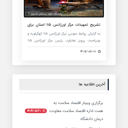
تشریح تمهیدات مرکز اورژانس ۱۱۵ استان برای
پوشش مراسم اربعین حسینی / استقرار دومین
به گزارش روابط عمومی مرکز اورژانس ۱۱۵ کهگیلویه و
بالگرد اورژانس هوایی استان در گچساران
بویراحمد، پرویز غفارفرد، رئیس مرکز اورژانس ۱۱۵
استان، روز ۷ مردادماه ۱۴۰۵ با حضور در برنامه زنده
1405/05/08
«پیاده تا خورشید» از شبکه دنا، اقدامات و تمهیدات
این مرکز برای پوشش امدادی و درمانی مراسم اربعین
حسینی را تشریح کرد.
آخرین اطلاعیه ها
برگزاری وبینار اقتصاد سلامت به
همت اداره اقتصاد سلامت معاونت
1404/05/21
درمان دانشگاه