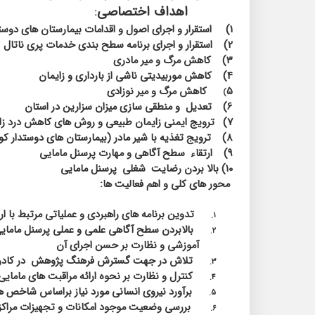
اهداف اختصاصی
:
1)
استقرار و اجرای اصول و اقدامات بیمارستان های دوستد
2)
استقرار و اجرای برنامه سطح بندی خدمات پری ناتال
3)
کاهش مرگ و میر مادری
4)
کاهش موربیدیتی ناشی از بارداری و زایمان
5
کاهش مرگ و میر نوزادی
)
6)
تعدیل
و منطقی سازی میزان سزارین در استان
7)
ترویج ایمنی زایمان طبیعی و روش های کاهش درد زا
8)
ترویج تغذیه با شیر مادر (بیمارستان های دوستدار ک
9)
ارتقاء
سطح آگاهی و مهارت پرسنل مامایی
10) بالا بردن رضایت
شغلی
پرسنل مامایی
محور های کلی و اهم فعالیت ها:
تدوین برنامه های راهبردی و عملیاتی مرتبط با
1.
بالابردن سطح آگاهی علمی و عملی پرسنل مامای
2.
آموزشی و نظارت بر حسن اجرای آن
تلاش در جهت گسترش فرهنگ پژوهش
در کادر
3.
کنترل و نظارت بر نحوه ارائه مراقبت های مامایی
4.
برآورد نیروی انسانی مورد نیاز براساس شاخص ه
5.
بررسی وضعیت موجود امکانات و تجهیزات مراکز در
6.