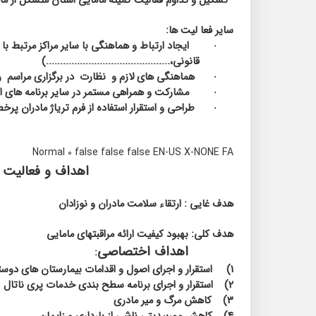
تشکیل و تداوم فعالیت کمیته مامایی استان متشکل از مام
سایر فعا لیت ها:
ایجاد ارتباط و هماهنگی با سایر مراکز مرتبط ب
·
قانونی،............................................)
هماهنگی های لازم و
نظارت
در برگزاری مراسم
ر
·
مشارکت و همراهی مستمر در سایر برنامه های است
·
طراحی و استقرار استفاده از فرم تریاژ مادران پرخط
·
Normal 0 false false false EN-US X-NONE FA
اهداف و فعالیت ه
هدف غایی : ارتقاء سلامت مادران و نوزادان
هدف کلی:
بهبود کیفیت ارائه
مراقبتهای مامایی
اهداف اختصاصی
:
1)
استقرار و اجرای اصول و اقدامات بیمارستان های دوستد
2)
استقرار و اجرای برنامه سطح بندی خدمات پری ناتال
3)
کاهش مرگ و میر مادری