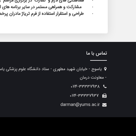
هماهنگی های لازم و
نظارت
در برگزاری مراسم
ر
·
مشارکت و همراهی مستمر در سایر برنامه های است
·
طراحی و استقرار استفاده از فرم تریاژ مادران پرخط
·
تماس با ما
یاسوج - خیابان شهید مطهری - ستاد دانشگاه علوم پزشکی یا
- معاونت درمان
074-33337938
074-33337937
darman@yums.ac.ir