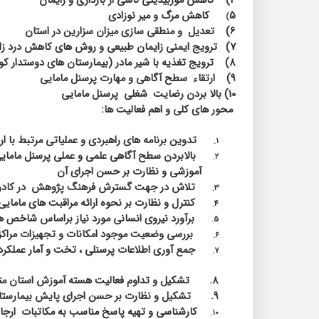
4)
کاهش موربیدیتی ناشی از بارداری و زایمان
5
کاهش مرگ و میر نوزادی
)
6)
تعدیل
و منطقی سازی میزان سزارین در استان
7)
ترویج ایمنی زایمان طبیعی و روش های کاهش درد زا
8)
ترویج تغذیه با شیر مادر (بیمارستان های دوستدار ک
9)
ارتقاء
سطح آگاهی و مهارت پرسنل مامایی
10) بالا بردن رضایت
شغلی
پرسنل مامایی
محور های کلی و اهم فعالیت ها:
تدوین برنامه های راهبردی و عملیاتی مرتبط با
1.
بالابردن سطح آگاهی علمی و عملی پرسنل مامای
2.
آموزشی و نظارت بر حسن اجرای آن
تلاش در جهت گسترش فرهنگ پژوهش
در کادر
3.
کنترل و نظارت بر نحوه ارائه مراقبت های مامایی
4.
برآورد نیروی انسانی مورد نیاز براساس شاخص ه
5.
بررسی وضعیت موجود امکانات و تجهیزات مراکز در
6.
جمع آوری اطلاعات پرسنلی ، تخت و آمار عملکر
7.
8.
تشکیل و تداوم فعالیت هسته آموزش استان مت
9.
تشکیل و نظارت بر حسن اجرای پایش بیمارستانه
کارشناسی و تهیه پاسخ مناسب به مکاتبات
ارجاع
10.