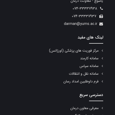
یاسوج - معاونت درمان
074-33337938
074-33337937
darman@yums.ac.ir
لینک های مفید
مرکز فوریت های پزشکی (اورژانس)
سامانه کارمند
سامانه سپاس
سامانه نقل و انتقالات
فرم داوطلبین امداد رسان
دسترسی سریع
معرفی معاون درمان