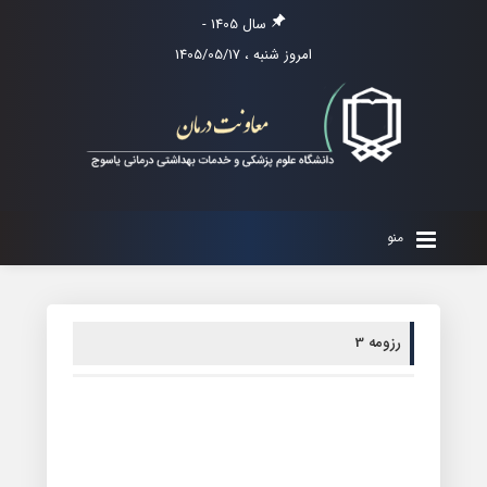
سال 1405 -
امروز شنبه ، 1405/05/17
منو
رزومه 3