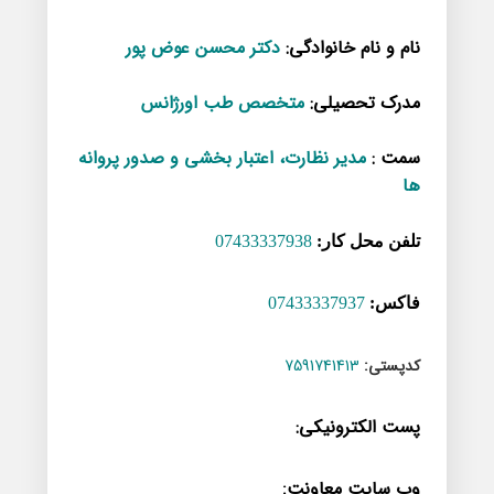
نام و نام خانوادگی
:
دکتر محسن عوض پور
مدرک تحصیلی
:
متخصص طب اورژانس
سمت
:
مدیر نظارت، اعتبار بخشی و صدور پروانه
ها
تلفن محل کار:
07433337938
فاکس:
07433337937
کدپستی:
7591741413
پست
الکترونیکی
:
وب سایت معاونت
: