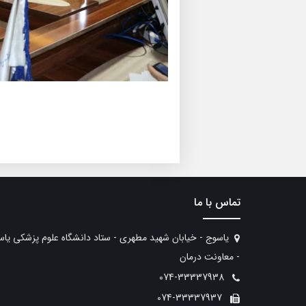
تماس با ما
یاسوج - خیابان شهید مطهری - ستاد دانشگاه علوم پزشکی یا
- معاونت درمان
074-33337938
074-33337937