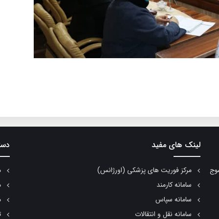
لینک های مفید
دست
سوج
مرکز فوریت های پزشکی (اورژانس)
م
سامانه کارمند
م
سامانه سپاس
م
سامانه نقل و انتقالات
ت